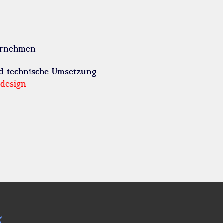
ernehmen
nd technische Umsetzung
ndesign
z