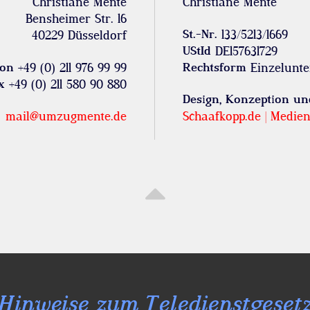
Christiane Mente
Christiane Mente
Bensheimer Str. 16
St.-Nr.
133/5213/1669
40229 Düsseldorf
UStId
DE157631729
fon
+49 (0) 211 976 99 99
Rechtsform
Einzelunt
x
+49 (0) 211 580 90 880
Design, Konzeption u
mail@umzugmente.de
Schaafkopp.de | Medie

Hinweise zum Teledienstgeset