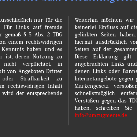
usschließlich nur für die
Weiterhin möchten wir 
h. Für Links auf fremde
keinerlei Einfluss auf d
wir gemäß § 5 Abs. 2 TDG
gelinkten Seiten haben
von einem rechtswidrigen
hiermit ausdrücklich vo
ve Kenntnis haben und es
Seiten auf der gesamten 
r ist, deren Nutzung zu
Diese Erklärung gil
icht verpflichtet, in
angebrachten Links und 
lt von Angeboten Dritter
denen Links oder Banner
 oder Strafbarkeit zu
Internetangebote gegen 
m rechtswidrigen Inhalt
Markengesetz verstoß
, wird der entsprechende
schnellstmöglich entf
Verstößen gegen das TDG
haben, schreiben Sie
info@umzugmente.de